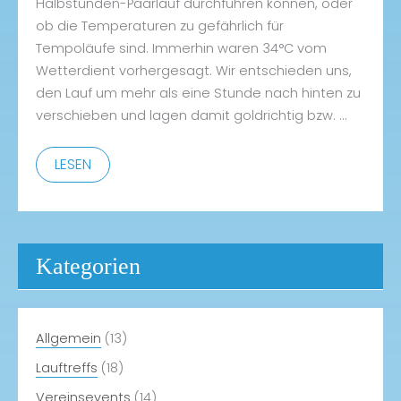
Halbstunden-Paarlauf durchführen können, oder
ob die Temperaturen zu gefährlich für
Tempoläufe sind. Immerhin waren 34°C vom
Wetterdient vorhergesagt. Wir entschieden uns,
den Lauf um mehr als eine Stunde nach hinten zu
verschieben und lagen damit goldrichtig bzw. …
Ein
LESEN
voller
Erfolg!
Kategorien
Allgemein
(13)
Lauftreffs
(18)
Vereinsevents
(14)