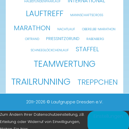
INTERNATIONAL
HALBSTUNDENPAARLAUF
LAUFTREFF
MANNSCHAFTSCROSS
MARATHON
NACHTLAUF
OBERELBE-MARATHON
PRIESSNITZGRUND
ORTRAND
RABENBERG
STAFFEL
SCHNEEGLÖCKCHENLAUF
TEAMWERTUNG
TRAILRUNNING
TREPPCHEN
2011-2026 © Laufgruppe Dresden e.V.
Zum Ändern Ihrer Datenschutzeinstellung, z.B.
Einstellungen
Erteilung oder Widerruf von Einwilligungen,
klicken Sie hier: