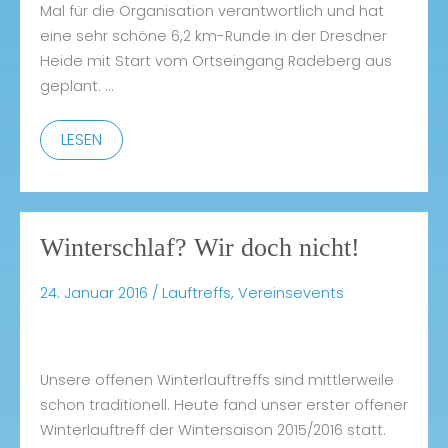
Mal für die Organisation verantwortlich und hat
eine sehr schöne 6,2 km-Runde in der Dresdner
Heide mit Start vom Ortseingang Radeberg aus
geplant. …
Es
LESEN
gibt
kein
schlechtes
Winterschlaf? Wir doch nicht!
Wetter!
24. Januar 2016
/
Lauftreffs
,
Vereinsevents
Unsere offenen Winterlauftreffs sind mittlerweile
schon traditionell. Heute fand unser erster offener
Winterlauftreff der Wintersaison 2015/2016 statt.