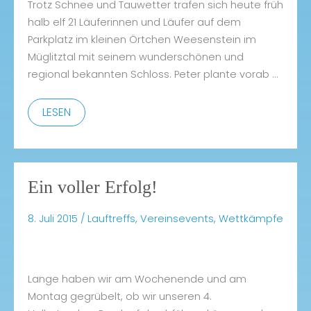
Trotz Schnee und Tauwetter trafen sich heute früh
halb elf 21 Läuferinnen und Läufer auf dem
Parkplatz im kleinen Örtchen Weesenstein im
Müglitztal mit seinem wunderschönen und
regional bekannten Schloss. Peter plante vorab …
Winterschlaf?
LESEN
Wir
doch
nicht!
Ein voller Erfolg!
8. Juli 2015
/
Lauftreffs
,
Vereinsevents
,
Wettkämpfe
Lange haben wir am Wochenende und am
Montag gegrübelt, ob wir unseren 4.