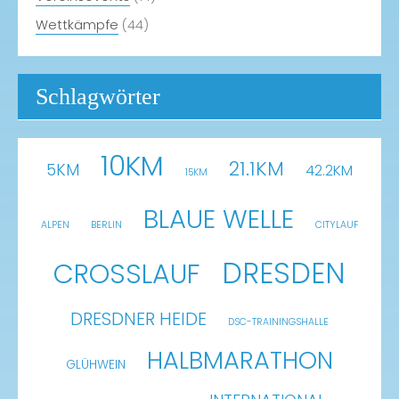
Wettkämpfe
(44)
Schlagwörter
10KM
21.1KM
5KM
42.2KM
15KM
BLAUE WELLE
ALPEN
BERLIN
CITYLAUF
DRESDEN
CROSSLAUF
DRESDNER HEIDE
DSC-TRAININGSHALLE
HALBMARATHON
GLÜHWEIN